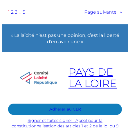
1
2
3
…
5
Page suivante
»
« La laïcité n’est pas une opinion, c’est la liberté
d’en avoir une »
PAYS DE
LA LOIRE
Adhérer au CLR
Signer et faites signer l’Appel pour la
constitutionnalisation des articles 1 et 2 de la loi du 9