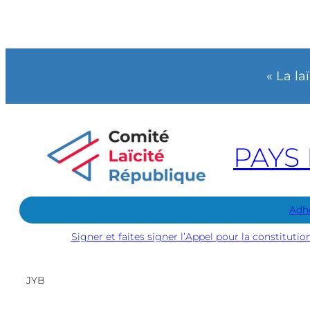
« La la
PAYS 
Adh
Signer et faites signer l’Appel pour la constitutio
JYB