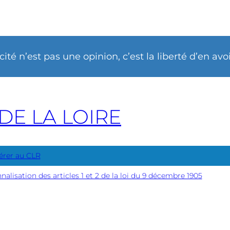
ïcité n’est pas une opinion, c’est la liberté d’en avo
DE LA LOIRE
érer au CLR
nnalisation des articles 1 et 2 de la loi du 9 décembre 1905