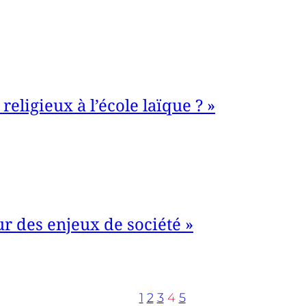
religieux à l’école laïque ? »
r des enjeux de société »
1
2
3
4
5