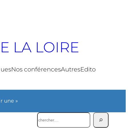
E LA LOIRE
ques
Nos conférences
Autres
Edito
ir une »
Rechercher