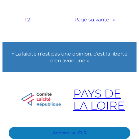
1
2
Page suivante
»
« La laïcité n’est pas une opinion, c’est la liberté
d’en avoir une »
PAYS DE
LA LOIRE
Adhérer au CLR