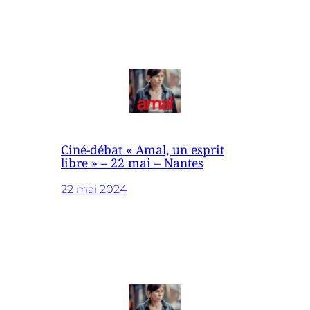
Ciné-débat « Amal, un esprit
libre » – 22 mai – Nantes
22 mai 2024