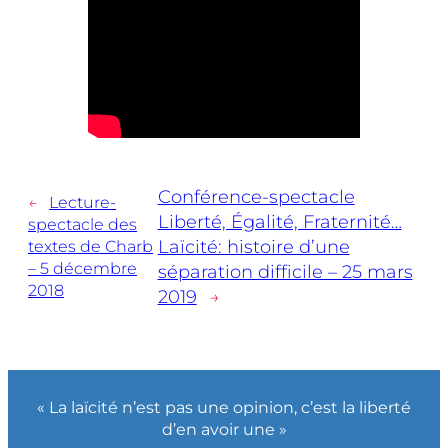
Conférence-spectacle
←
Lecture-
Liberté, Égalité, Fraternité…
spectacle des
Laïcité: histoire d’une
textes de Charb
– 5 décembre
séparation difficile – 25 mars
2018
2019
→
« La laïcité n’est pas une opinion, c’est la liberté
d’en avoir une »