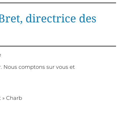
ret, directrice des
ce
er. Nous comptons sur vous et
t » Charb