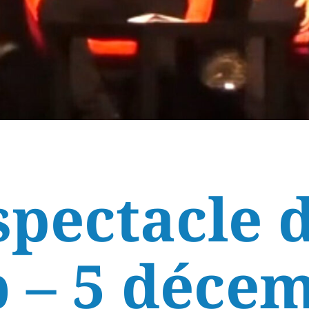
spectacle d
 – 5 déce