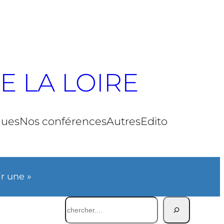
E LA LOIRE
ques
Nos conférences
Autres
Edito
ir une »
Rechercher