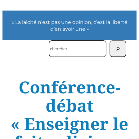
« La laïcité n’est pas une opinion, c’est la liberté
d’en avoir une »
Rechercher
Conférence-
débat
« Enseigner le