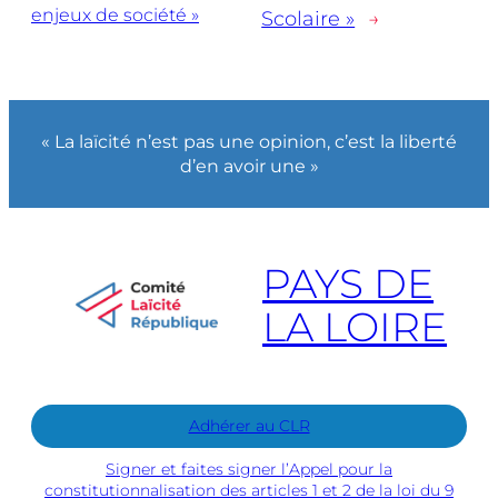
enjeux de société »
Scolaire »
→
« La laïcité n’est pas une opinion, c’est la liberté
d’en avoir une »
PAYS DE
LA LOIRE
Adhérer au CLR
Signer et faites signer l’Appel pour la
constitutionnalisation des articles 1 et 2 de la loi du 9