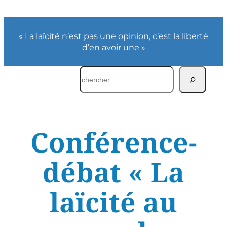
« La laïcité n’est pas une opinion, c’est la liberté
d’en avoir une »
Rechercher
Conférence-
débat « La
laïcité au