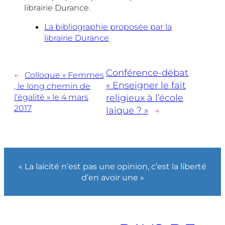
librairie Durance.
La bibliographie proposée par la
librairie Durance
Conférence-débat
←
Colloque « Femmes
« Enseigner le fait
, le long chemin de
l’égalité » le 4 mars
religieux à l’école
2017
laïque ? »
→
« La laïcité n’est pas une opinion, c’est la liberté
d’en avoir une »