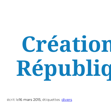
Création
Républiq
écrit le
16 mars 2015
, étiquettes :
divers