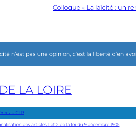
Colloque « La laïcité : u
ïcité n’est pas une opinion, c’est la liberté d’en avo
DE LA LOIRE
érer au CLR
nnalisation des articles 1 et 2 de la loi du 9 décembre 1905