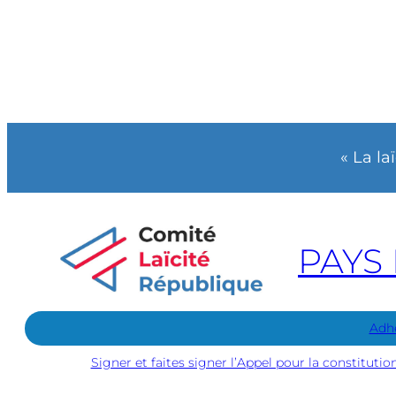
« La la
PAYS 
Adh
Signer et faites signer l’Appel pour la constitutio