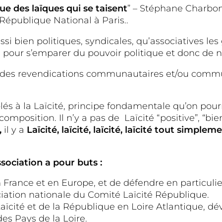
ue des laïques qui se taisent
” – Stéphane Charbon
 République National à Paris..
ussi bien politiques, syndicales, qu’associatives le
 pour s’emparer du pouvoir politique et donc de no
 à des revendications communautaires et/ou commun
olés à la Laïcité, principe fondamentale qu’on pou
mposition. Il n’y a pas de Laïcité “positive”, “bienv
,
il y a
Laïcité,
laïcité, laïcité, laïcité
tout simplemen
ssociation a pour buts :
rance et en Europe, et de défendre en particulier 
ciation nationale du Comité Laïcité République.
Laïcité et de la République en Loire Atlantique, d
es Pays de la Loire.