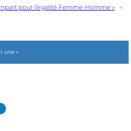
n rempart pour l’égalité Femme-Homme »
→
ir une »