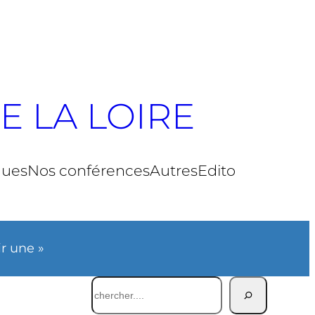
E LA LOIRE
ques
Nos conférences
Autres
Edito
ir une »
Rechercher