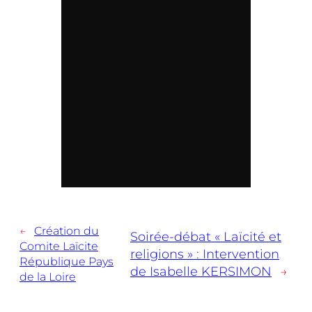
←
Création du
Soirée-débat « Laïcité et
Comite Laïcite
religions » : Intervention
République Pays
de Isabelle KERSIMON
→
de la Loire