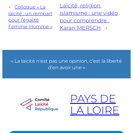
Laïcité, religion,
←
Colloque « La
islamisme : une vidéo
laïcité : un rempart
pour l’égalité
pour comprendre :
Femme-Homme »
Karan MERSCH
→
« La laïcité n’est pas une opinion, c’est la liberté
d’en avoir une »
PAYS DE
LA LOIRE