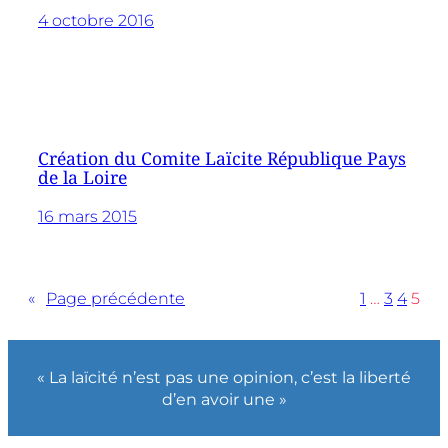
4 octobre 2016
Création du Comite Laïcite République Pays
de la Loire
16 mars 2015
«
Page précédente
1
…
3
4
5
« La laïcité n’est pas une opinion, c’est la liberté
d’en avoir une »