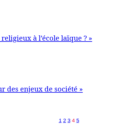
religieux à l’école laïque ? »
r des enjeux de société »
1
2
3
4
5