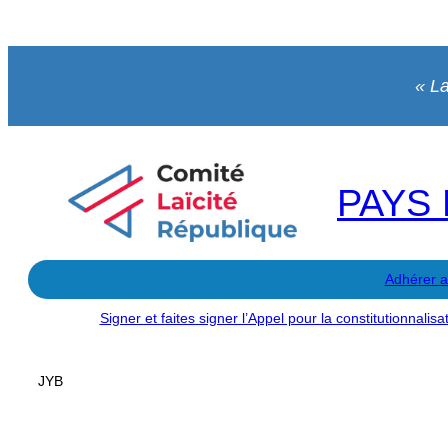
« La
PAYS 
Adhérer 
Signer et faites signer l’Appel pour la constitutionnalis
JYB